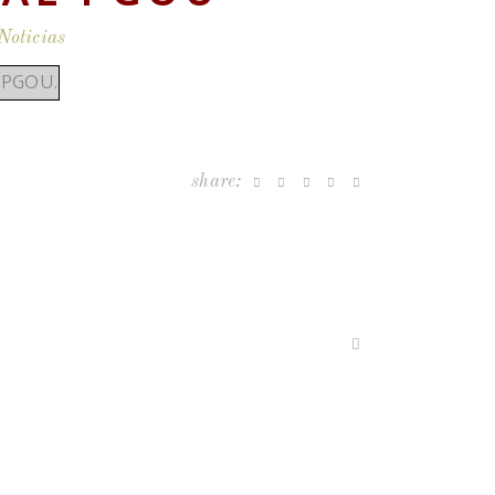
Noticias
 PGOU.
share: