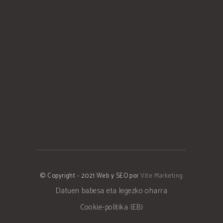
© Copyright - 2021 Web y SEO por
Vite Marketing
Datuen babesa eta legezko oharra
Cookie-politika (EB)