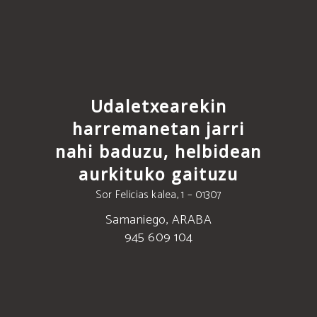
Udaletxearekin
harremanetan jarri
nahi baduzu, helbidean
aurkituko gaituzu
Sor Felicias kalea, 1 – 01307
Samaniego, ARABA
945 609 104